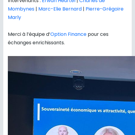
Intervenants :
Erwan Heurtel
|
Charles de
Mombynes
|
Marc-Elie Bernard
|
Pierre-Grégoire
Marly
Merci à l’équipe d’
Option Finance
pour ces
échanges enrichissants.