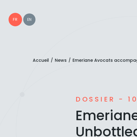
FR
EN
Accueil
/
News
/
Emeriane Avocats accompagn
DOSSIER - 1
Emerian
Unbottle