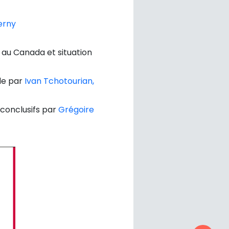
erny
 au Canada et situation
de par
Ivan Tchotourian,
conclusifs par
Grégoire