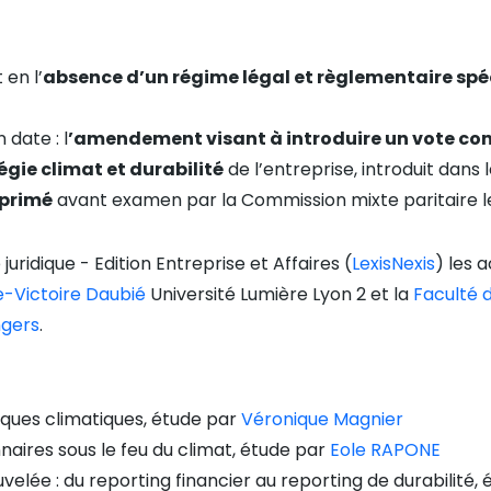
 en l’
absence d’un régime légal et règlementaire spé
date : l
’amendement visant à introduire un vote con
égie climat et durabilité
de l’entreprise, introduit dans l
pprimé
avant examen par la Commission mixte paritaire le
uridique - Edition Entreprise et Affaires (
LexisNexis
) les 
ie-Victoire Daubié
Université Lumière Lyon 2 et la
Faculté 
ngers
.
isques climatiques, étude par
Véronique Magnier
aires sous le feu du climat, étude par
Eole RAPONE
lée : du reporting financier au reporting de durabilité,